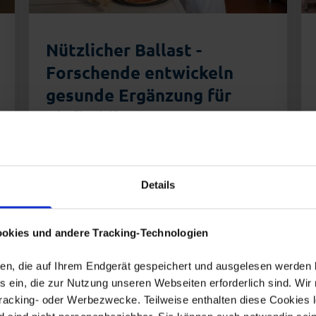
Nützlicher Ballast -
Forschende entwickeln
gesunde Ergänzung für
Tiefkühlkost
13. Juli 2026
Sie schmeckt (meist)
lecker. Doch Tiefkühlkost ist nicht
immer gesund. Ballaststoffe können
Details
TK-Pizzen und Co. verbessern. …
okies und andere Tracking-Technologien
eien, die auf Ihrem Endgerät gespeichert und ausgelesen werden
 ein, die zur Nutzung unseren Webseiten erforderlich sind. Wir 
Tracking- oder Werbezwecke. Teilweise enthalten diese Cookies l