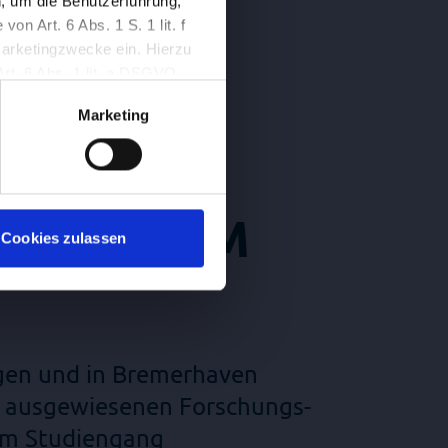
, um die Benutzerführung,
n Art. 6 Abs. 1 S. 1 lit. f
Marketingzwecke ein. Hierzu
Art. 6 Abs. 1 lit. a DSGVO.
setzt werden, wenn Sie darin
Marketing
ung mit Wirkung für die
 AUF DEM
Cookies zulassen
ngen und in Bremerhaven
er ausgewiesenen Forschungs-
em Studiengang