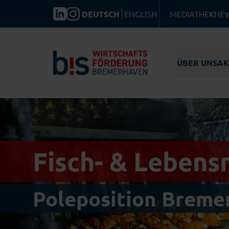
DEUTSCH
ENGLISH
MEDIATHEK
NE
ÜBER UNS
AK
ÜBER
STA
KNOW
WISS
TEAM
Fisch- & Lebens
KARRI
LEITBI
EFRE 
Poleposition Breme