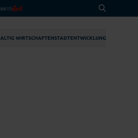
46615
ALTIG WIRTSCHAFTEN
STADT­ENTWICKLUNG
ACHHALTIG
STADTENTWICKLUNG
IRTSCHAFTEN
WERFTQUARTIER
Tourismus
UNEDELTA
ENTWICKLUNGSGEBIET
RÜNDUNGSZENTRUM
RUDLOFFSTRASSE
INDENERGIE
SCHULNEUBAUTEN
Erneuerbare Energien
aft
NNOSEGLER
INNENSTADT
OCIAL
Maritime Technologien
NTREPRENEURSHIP
ASSERSTOFF