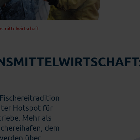
Einzelhandel
nsmittelwirtschaft
NSMITTELWIRTSCHAFT:
Fischereitradition
nter Hotspot für
riebe. Mehr als
schereihafen, dem
 werden über