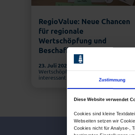
RegioValue: Neue Chancen
für regionale
Wertschöpfung und
Beschaffung
23. Juli 2026
Warum regionale
Wertschöpfung für Unternehmen
interessant wird
Zustimmung
Diese Website verwendet Co
Cookies sind kleine Textdat
Webseiten setzen wir Cookies
Cookies nicht für Analyse-, 