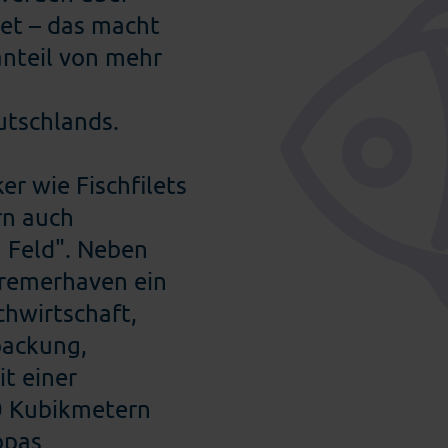
et – das macht
nteil von mehr
utschlands.
er wie Fischfilets
rn auch
 Feld". Neben
Bremerhaven ein
hwirtschaft,
packung,
t einer
0 Kubikmetern
opas