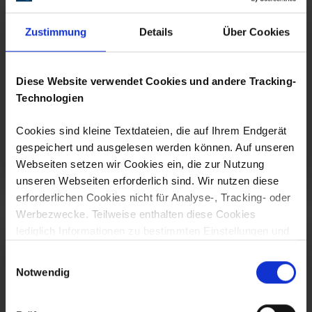
Wie steht es um Ihre Sicherheit?
Wissen Sie, wie Sie sich selbst, Ihre
Zustimmung
Details
Über Cookies
Accounts und Ihre Daten im
Internet schützen können? Unser
Referent Oliver Wien, wird
während des Wissenssnacks alle
Diese Website verwendet Cookies und andere Tracking-
Fragen beantworten.
Technologien
Cookies sind kleine Textdateien, die auf Ihrem Endgerät
Anmelden
gespeichert und ausgelesen werden können. Auf unseren
Webseiten setzen wir Cookies ein, die zur Nutzung
unseren Webseiten erforderlich sind. Wir nutzen diese
erforderlichen Cookies nicht für Analyse-, Tracking- oder
Werbezwecke. Teilweise enthalten diese Cookies
lediglich Informationen zu bestimmten Einstellungen und
sind nicht personenbeziehbar. Sie können auch
Einwilligungsauswahl
notwendig sein, um die Benutzerführung, Sicherheit und
01.09.2026
-
04.09.2026
Notwendig
Umsetzung der Seite zu ermöglichen. Wir nutzen diese
Hamburg
Cookies auf Grundlage von Art. 6 Abs. 1 S. 1 lit. f