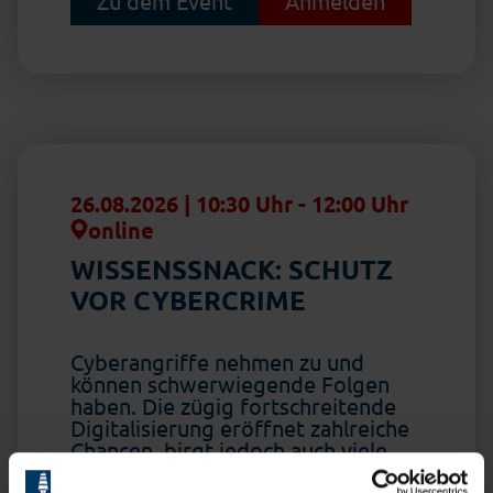
Zu dem Event
Anmelden
26.08.2026 | 10:30 Uhr
-
12:00 Uhr
online
WISSENSSNACK: SCHUTZ
VOR CYBERCRIME
Cyberangriffe nehmen zu und
können schwerwiegende Folgen
haben. Die zügig fortschreitende
Digitalisierung eröffnet zahlreiche
Chancen, birgt jedoch auch viele
Gefahren.