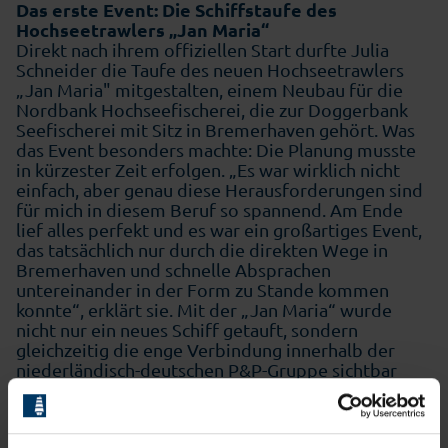
Das erste Event: Die Schiffstaufe des
Hochseetrawlers „Jan Maria“
Direkt nach ihrem offiziellen Start durfte Julia
Schneider die Taufe des neuen Hochseetrawlers
„Jan Maria" mitgestalten, einem Neubau für die
Nordbank Hochseefischerei, die zur Doggerbank
Seefischerei mit Sitz in Bremerhaven gehört. Was
das Event besonders machte: Die Planung musste
in kürzester Zeit erfolgen. „Es war wirklich nicht
einfach, aber genau diese Herausforderungen sind
für mich in diesem Beruf so spannend. Am Ende
lief alles perfekt und es war ein großartiges Event,
das tatsächlich nur durch die direkten Wege in
Bremerhaven und schnelle Absprachen
untereinander in der Form zu Stande kommen
konnte“, erklärt sie. Mit der „Jan Maria“ wurde
nicht nur ein neues Schiff getauft, sondern
gleichzeitig die enge Verbindung innerhalb der
niederländisch-deutschen P&P-Gruppe sichtbar
gemacht, zu der auch Deutsche See, die Nordbank
Hochseefischerei sowie weitere Unternehmen in
Bremerhaven gehören. Für Julia Schneider war das