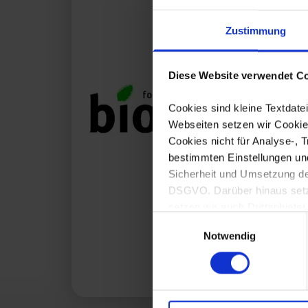
Zustimmung
Diese Website verwendet Co
Cookies sind kleine Textdat
Webseiten setzen wir Cookies
Cookies nicht für Analyse-, 
bestimmten Einstellungen un
Sicherheit und Umsetzung der
DSGVO. Darüber hinaus setzen
setzen wir auch Drittanbieter
Einwilligungsauswahl
Eine Übersicht der erforderl
Notwendig
einwilligen, können Sie der 
Mit Ihrer Einstellung willige
Zukunft widerrufen. Mehr Inf