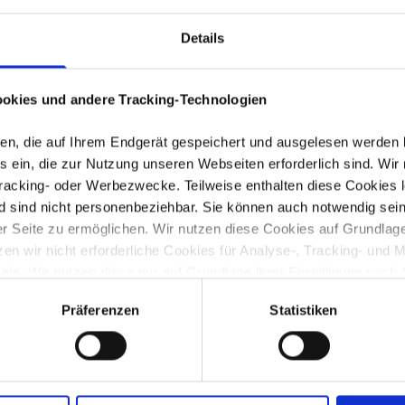
Innovative Ideen und Produkt-/Prozessentwicklu
Einzelhandel
Lebensmittelindustrie (u. a. innovative Texturge
Details
Gastronomie)
Ansprechpersonen:
okies und andere Tracking-Technologien
Herr Matthias Kück
Anschrift:
eien, die auf Ihrem Endgerät gespeichert und ausgelesen werden
Nansenstraße 8
 ein, die zur Nutzung unseren Webseiten erforderlich sind. Wir 
27572 Bremerhaven
Tracking- oder Werbezwecke. Teilweise enthalten diese Cookies l
d sind nicht personenbeziehbar. Sie können auch notwendig sein
Telefon:
 Seite zu ermöglichen. Wir nutzen diese Cookies auf Grundlage vo
+494719292850
 wir nicht erforderliche Cookies für Analyse-, Tracking- und 
 ein. Wir nutzen diese nur auf Grundlage ihrer Einwilligung nach 
E-Mail:
info@biozoon.de
ichen (notwendigen) Cookies sowie der Cookies, die nur dann ge
Präferenzen
Statistiken
untenstehenden Tabelle entnehmen.
www.biozoon.de
n Sie in die beschriebenen Vorgänge ein. Sie können Ihre Einwillig
Änderung vorschlagen
ormationen finden Sie in unserer Datenschutzerklärung.