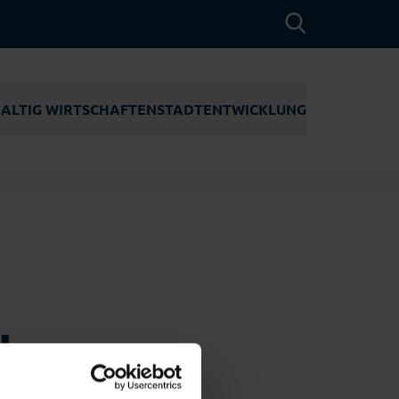
ALTIG WIRTSCHAFTEN
STADT­ENTWICKLUNG
ACHHALTIG
STADTENTWICKLUNG
IRTSCHAFTEN
WERFTQUARTIER
Tourismus
UNEDELTA
ENTWICKLUNGSGEBIET
RÜNDUNGSZENTRUM
RUDLOFFSTRASSE
INDENERGIE
SCHULNEUBAUTEN
Erneuerbare Energien
aft
NNOSEGLER
INNENSTADT
H
OCIAL
Maritime Technologien
NTREPRENEURSHIP
ASSERSTOFF