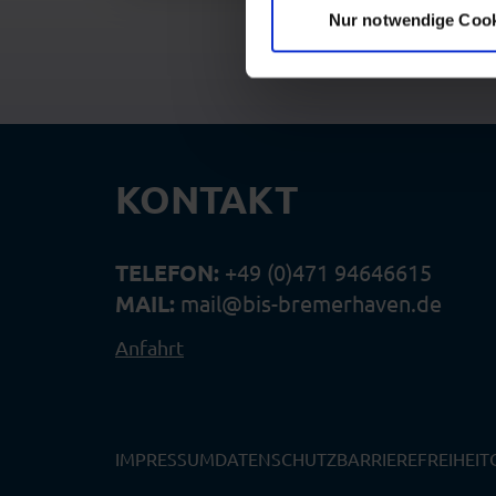
Nur notwendige Coo
KONTAKT
TELEFON:
+49 (0)471 94646615
MAIL:
mail@bis-bremerhaven.de
Anfahrt
IMPRESSUM
DATENSCHUTZ
BARRIEREFREIHEIT