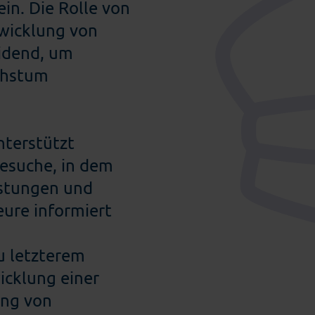
ein. Die Rolle von
twicklung von
idend, um
chstum
nterstützt
esuche, in dem
istungen und
ure informiert
u letzterem
icklung einer
ung von