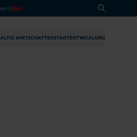
46615
ALTIG WIRTSCHAFTEN
STADT­ENTWICKLUNG
ACHHALTIG
STADTENTWICKLUNG
IRTSCHAFTEN
WERFTQUARTIER
Tourismus
UNEDELTA
ENTWICKLUNGSGEBIET
RÜNDUNGSZENTRUM
RUDLOFFSTRASSE
INDENERGIE
SCHULNEUBAUTEN
Erneuerbare Energien
aft
NNOSEGLER
INNENSTADT
OCIAL
Maritime Technologien
NTREPRENEURSHIP
ASSERSTOFF