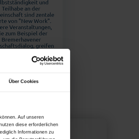
lbstständigkeit und
Teilhabe an der
inschaft sind zentale
te von "New Work".
ere Veranstaltungen,
ie zum Beispiel der
Bremerhavener
schaftsdialog, greifen
olche aktuellen und
nchenübergreifenden
emen auf und geben
wertvolle Impulse.
Über Cookies
 können. Auf unseren
nutzen diese erforderlichen
ediglich Informationen zu