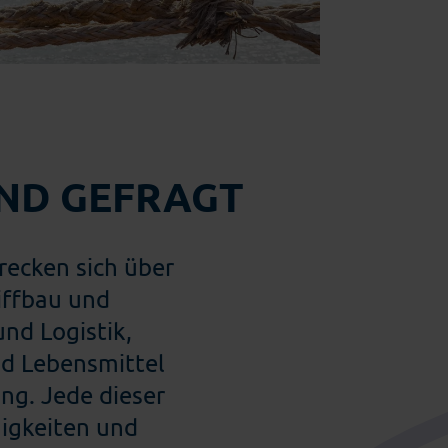
Einzelhandel
IND GEFRAGT
recken sich über
iffbau und
nd Logistik,
nd Lebensmittel
ng. Jede dieser
higkeiten und