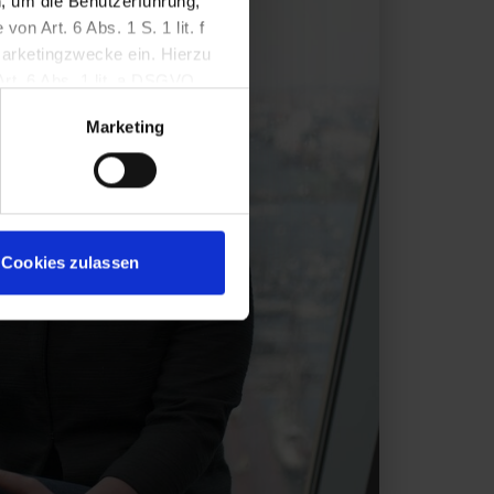
, um die Benutzerführung,
n Art. 6 Abs. 1 S. 1 lit. f
Marketingzwecke ein. Hierzu
Art. 6 Abs. 1 lit. a DSGVO.
setzt werden, wenn Sie darin
Marketing
ung mit Wirkung für die
Cookies zulassen