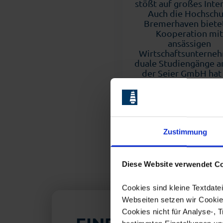
stößt auf großes Inte
Auch die Hochschu
Bremerhaven bietet
Kooperation mit
ansässigen
Wirtschaftsunterne
duale Studiengänge an
der Seier GmbH hat
Hochschule einen wei
Kooperationspartner
der Wirtschaft gefun
Zustimmung
Diese Website verwendet Co
Cookies sind kleine Textdat
Webseiten setzen wir Cookies
Cookies nicht für Analyse-, 