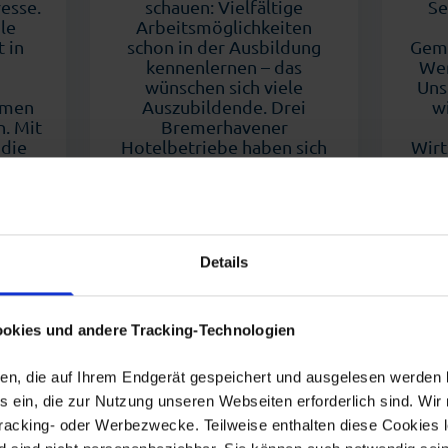
resse.
schauen: Vielfältige
Se
le
Arbeitsmöglichkeiten
 in
schon in der Ausbildung
Geme
kennenlernen – das
Wer
wünschen sich viele
Uns
hmen
Auszubildende. Drei
w
. Mit
Bremerhavener
 die
Hotelbetriebe haben sich
Wirt
teren
zusammengeschlossen und
s
 aus
bieten gemeinsam eine
bra
den.
besonders attraktive und
Th
abwechslungsreiche
Ausbildung an.
Details
okies und andere Tracking-Technologien
eien, die auf Ihrem Endgerät gespeichert und ausgelesen werden
 ein, die zur Nutzung unseren Webseiten erforderlich sind. Wir 
Tracking- oder Werbezwecke. Teilweise enthalten diese Cookies l