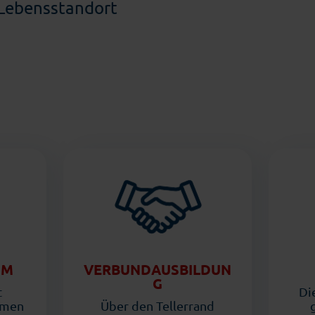
Lebensstandort
UM
VERBUNDAUSBILDUN
G
t
Di
hmen
Über den Tellerrand