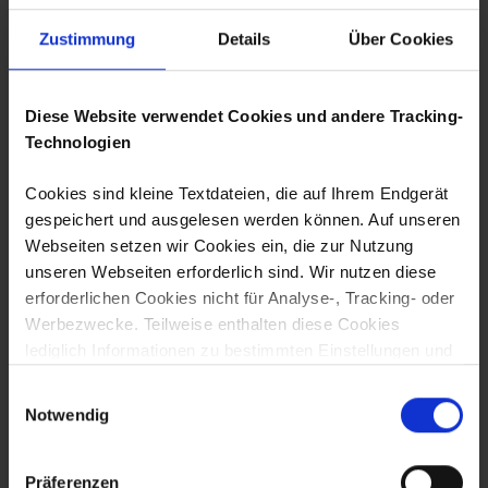
Zustimmung
Details
Über Cookies
Diese Website verwendet Cookies und andere Tracking-
Technologien
Cookies sind kleine Textdateien, die auf Ihrem Endgerät
gespeichert und ausgelesen werden können. Auf unseren
Webseiten setzen wir Cookies ein, die zur Nutzung
unseren Webseiten erforderlich sind. Wir nutzen diese
SCHOTTERWEG CROWDFUNDING
erforderlichen Cookies nicht für Analyse-, Tracking- oder
MATCHING-KAMPAGNE
Werbezwecke. Teilweise enthalten diese Cookies
lediglich Informationen zu bestimmten Einstellungen und
Das Starthaus Bremen & Bremerhaven
sind nicht personenbeziehbar. Sie können auch
sowie die Senatorin für Wirtschaft, Arbeit
Einwilligungsauswahl
notwendig sein, um die Benutzerführung, Sicherheit und
und Europa haben die Crowdfunding
Notwendig
Umsetzung der Seite zu ermöglichen. Wir nutzen diese
Matching-Kampagne "
Social Mission
Cookies auf Grundlage von Art. 6 Abs. 1 S. 1 lit. f
Possible
" ins Leben gerufen, um einen
Anreiz für den Start von Projekten aus dem
DSGVO. Darüber hinaus setzen wir nicht erforderliche
Präferenzen