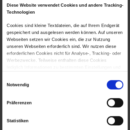
Fischfang
Diese Website verwendet Cookies und andere Tracking-
Technologien
Fischfeinkosterzeugnisse
Fischgroßhandel/Import/Export
Cookies sind kleine Textdateien, die auf Ihrem Endgerät
gespeichert und ausgelesen werden können. Auf unseren
Frischfisch
Webseiten setzen wir Cookies ein, die zur Nutzung
unseren Webseiten erforderlich sind. Wir nutzen diese
Gewürze und Zusatzstoffe
erforderlichen Cookies nicht für Analyse-, Tracking- oder
Krabbenerzeugnisse
Werbezwecke. Teilweise enthalten diese Cookies
lediglich Informationen zu bestimmten Einstellungen und
Kühleisproduktion
sind nicht personenbeziehbar. Sie können auch
Einwilligungsauswahl
notwendig sein, um die Benutzerführung, Sicherheit und
Lagerung, Transport und Logistik
Notwendig
Umsetzung der Seite zu ermöglichen. Wir nutzen diese
Lebensmittelanalytik, Qualitätssicherung, FuE
Cookies auf Grundlage von Art. 6 Abs. 1 S. 1 lit. f
DSGVO. Darüber hinaus setzen wir nicht erforderliche
Präferenzen
Marinaden und Salate
Cookies für Analyse-, Tracking- und Marketingzwecke
ein. Hierzu setzen wir auch Drittanbieter ein. Wir nutzen
Maschinen- und Anlagenbau
Statistiken
diese nur auf Grundlage ihrer Einwilligung nach Art. 6
Räucherwaren
Abs. 1 lit. a DSGVO. Eine Übersicht der erforderlichen