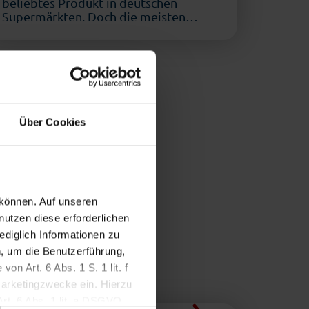
beliebtes Produkt in deutschen
Supermärkten. Doch die meisten
stammen aus Zuchtanlagen in Asien
ohne Haltungsangaben. …
Über Cookies
 können. Auf unseren
nutzen diese erforderlichen
ediglich Informationen zu
, um die Benutzerführung,
n Art. 6 Abs. 1 S. 1 lit. f
Marketingzwecke ein. Hierzu
Art. 6 Abs. 1 lit. a DSGVO.