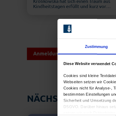
Królikowska hat sich einen Traum aus
Kindheitstagen erfüllt und kurz vor
dem Jahreswechsel ihr eigenes
Blumengeschäft …
Zustimmung
Anmeldung zum Presseverteiler
Diese Website verwendet Co
Cookies sind kleine Textdat
Webseiten setzen wir Cookies
Cookies nicht für Analyse-, 
bestimmten Einstellungen un
NÄCHSTE EVENTS
Sicherheit und Umsetzung der
DSGVO. Darüber hinaus setzen
setzen wir auch Drittanbieter