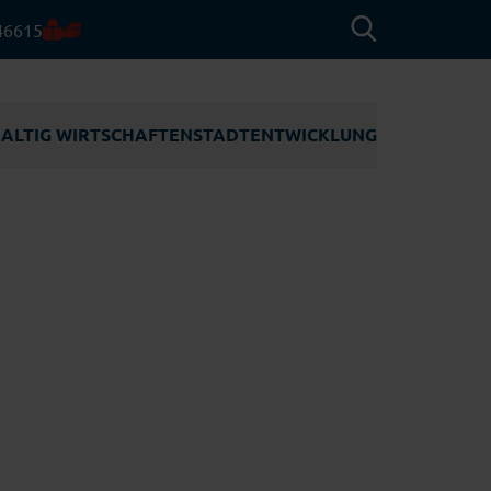
46615
ALTIG WIRTSCHAFTEN
STADT­ENTWICKLUNG
ACHHALTIG
STADTENTWICKLUNG
IRTSCHAFTEN
WERFTQUARTIER
Tourismus
UNEDELTA
ENTWICKLUNGSGEBIET
RÜNDUNGSZENTRUM
RUDLOFFSTRASSE
INDENERGIE
SCHULNEUBAUTEN
Erneuerbare Energien
aft
NNOSEGLER
INNENSTADT
OCIAL
Maritime Technologien
NTREPRENEURSHIP
ASSERSTOFF