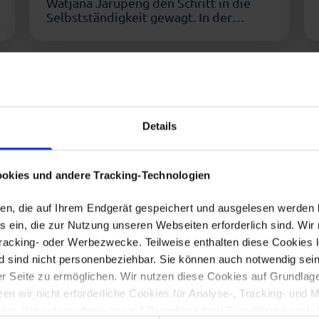
Watjana Jarupeng den Schritt in die
Selbstständigkeit gewagt. In der
Bremerhavener Borriesstraße
empfängt …
1
…
4
5
6
7
8
Details
okies und andere Tracking-Technologien
eien, die auf Ihrem Endgerät gespeichert und ausgelesen werden
 ein, die zur Nutzung unseren Webseiten erforderlich sind. Wir 
Tracking- oder Werbezwecke. Teilweise enthalten diese Cookies l
d sind nicht personenbeziehbar. Sie können auch notwendig sein
 Seite zu ermöglichen. Wir nutzen diese Cookies auf Grundlage vo
 wir nicht erforderliche Cookies für Analyse-, Tracking- und 
 ein. Wir nutzen diese nur auf Grundlage ihrer Einwilligung nach 