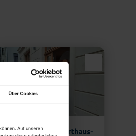
Über Cookies
 können. Auf unseren
Bremerhavener Starthaus-
Vera
nutzen diese erforderlichen