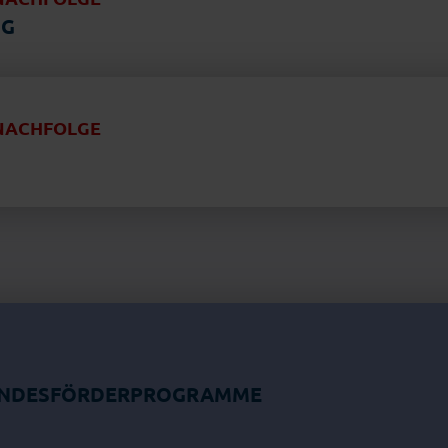
NG
NACHFOLGE
UNDESFÖRDERPROGRAMME