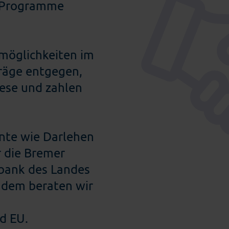
n Programme
rmöglichkeiten im
räge entgegen,
iese und zahlen
nte wie Darlehen
 die Bremer
bank des Landes
udem beraten wir
d EU.