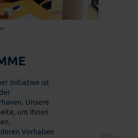
Einzelhandel
me
MME
 Initiative ist
der
rhaven. Unsere
Seite, um Ihnen
en,
nderen Vorhaben