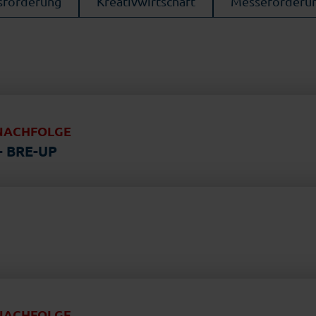
nsförderung
Kreativwirtschaft
Messeförderu
NACHFOLGE
 BRE-UP
NACHFOLGE