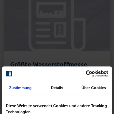
Größte Wasserstoffmesse
Europas "Hydrogen Technology
Expo Europe" findet erstmals
in Bremen statt
Zustimmung
Details
Über Cookies
19. Oktober 2021
Bremen und Groningen
Diese Website verwendet Cookies und andere Tracking-
vereinbaren engere Kooperation im Bereich
Wasserstoff
Technologien