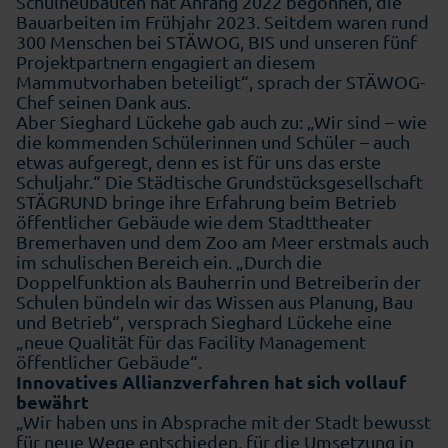
Schulneubauten hat Anfang 2022 begonnen, die
Bauarbeiten im Frühjahr 2023. Seitdem waren rund
300 Menschen bei STÄWOG, BIS und unseren fünf
Projektpartnern engagiert an diesem
Mammutvorhaben beteiligt“, sprach der STÄWOG-
Chef seinen Dank aus.
Aber Sieghard Lückehe gab auch zu: „Wir sind – wie
die kommenden Schülerinnen und Schüler – auch
etwas aufgeregt, denn es ist für uns das erste
Schuljahr.“ Die Städtische Grundstücksgesellschaft
STÄGRUND bringe ihre Erfahrung beim Betrieb
öffentlicher Gebäude wie dem Stadttheater
Bremerhaven und dem Zoo am Meer erstmals auch
im schulischen Bereich ein. „Durch die
Doppelfunktion als Bauherrin und Betreiberin der
Schulen bündeln wir das Wissen aus Planung, Bau
und Betrieb“, versprach Sieghard Lückehe eine
„neue Qualität für das Facility Management
öffentlicher Gebäude“.
Innovatives Allianzverfahren hat sich vollauf
bewährt
„Wir haben uns in Absprache mit der Stadt bewusst
für neue Wege entschieden, für die Umsetzung in