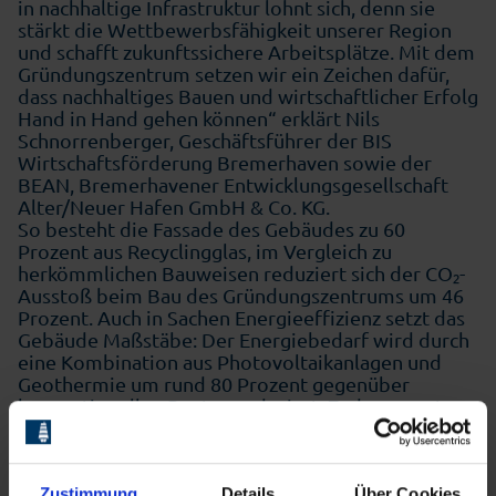
in nachhaltige Infrastruktur lohnt sich, denn sie
stärkt die Wettbewerbsfähigkeit unserer Region
und schafft zukunftssichere Arbeitsplätze. Mit dem
Gründungszentrum setzen wir ein Zeichen dafür,
dass nachhaltiges Bauen und wirtschaftlicher Erfolg
Hand in Hand gehen können“ erklärt Nils
Schnorrenberger, Geschäftsführer der BIS
Wirtschaftsförderung Bremerhaven sowie der
BEAN, Bremerhavener Entwicklungsgesellschaft
Alter/Neuer Hafen GmbH & Co. KG.
So besteht die Fassade des Gebäudes zu 60
Prozent aus Recyclingglas, im Vergleich zu
herkömmlichen Bauweisen reduziert sich der CO₂-
Ausstoß beim Bau des Gründungszentrums um 46
Prozent. Auch in Sachen Energieeffizienz setzt das
Gebäude Maßstäbe: Der Energiebedarf wird durch
eine Kombination aus Photovoltaikanlagen und
Geothermie um rund 80 Prozent gegenüber
konventionellen Bauten reduziert. Zudem sorgt
eine natürliche Nachtauskühlung für ein
angenehmes Raumklima, ohne dass
energieintensive Klimatisierungssysteme
erforderlich sind. Thorsten von Döhlen, Vertreter
Zustimmung
Details
Über Cookies