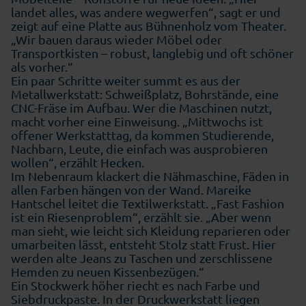
landet alles, was andere wegwerfen“, sagt er und
zeigt auf eine Platte aus Bühnenholz vom Theater.
„Wir bauen daraus wieder Möbel oder
Transportkisten – robust, langlebig und oft schöner
als vorher.“
Ein paar Schritte weiter summt es aus der
Metallwerkstatt: Schweißplatz, Bohrstände, eine
CNC-Fräse im Aufbau. Wer die Maschinen nutzt,
macht vorher eine Einweisung. „Mittwochs ist
offener Werkstatttag, da kommen Studierende,
Nachbarn, Leute, die einfach was ausprobieren
wollen“, erzählt Hecken.
Im Nebenraum klackert die Nähmaschine, Fäden in
allen Farben hängen von der Wand. Mareike
Hantschel leitet die Textilwerkstatt. „Fast Fashion
ist ein Riesenproblem“, erzählt sie. „Aber wenn
man sieht, wie leicht sich Kleidung reparieren oder
umarbeiten lässt, entsteht Stolz statt Frust. Hier
werden alte Jeans zu Taschen und zerschlissene
Hemden zu neuen Kissenbezügen.“
Ein Stockwerk höher riecht es nach Farbe und
Siebdruckpaste. In der Druckwerkstatt liegen