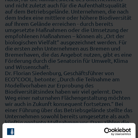
und nicht zuletzt auch für die Aufenthaltsqualität
auf dem Betriebsgelände. Unternehmen, die nach
dem Index eine mittlere oder höhere Biodiversität
auf Ihrem Gelände erreichen - durch bereits
umgesetzte Maßnahmen oder die Umsetzung der
empfohlenen Maßnahmen – können als „Ort der
biologischen Vielfalt“ ausgezeichnet werden. Für
die ersten zehn Unternehmen aus Bremen und
Bremerhaven, die das Angebot nutzen, gibt es eine
Förderung durch die Senatorin für Umwelt, Klima
und Wissenschaft.
Dr. Florian Siedenburg, Geschäftsführer von
ECO°COOL, betonte: „Durch die Teilnahme am
Modellvorhaben zur Erprobung des
Biodiversitätsindex haben wir viel gelernt. Den
Weg einer naturnahen Flächengestaltung möchten
wir auch in Zukunft konsequent fortsetzen.“ Bei
einer Führung über das Betriebsgelände stellte das
Unternehmen sowohl bereits umgesetzte als auch
künftig geplante Maßnahmen vor. Dazu zählen die
Anpflanzung heimischer Bäume sowie die
ökologische Aufwertung durch Strukturelemente