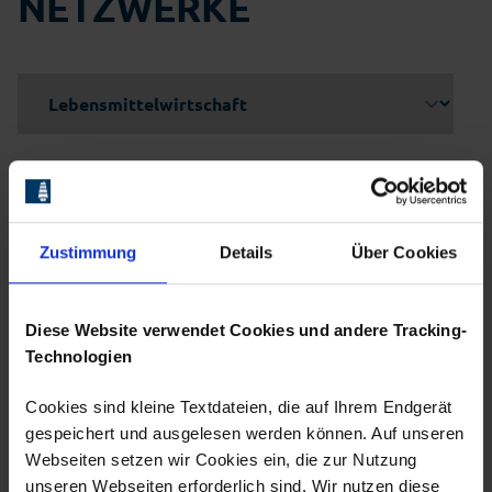
NETZWERKE
Bundesverband des Mobilen
Zustimmung
Details
Über Cookies
Fischfeinkosthandels e.V.
Der Bundesverband des Mobilen
Diese Website verwendet Cookies und andere Tracking-
Fischfeinkosthandels e.V. vertritt die
Technologien
Interessen von Unternehmen im Bereich
des mobilen Verkaufs von Fisch- und
Meeresfrüchteprodukten. Der Verband
Cookies sind kleine Textdateien, die auf Ihrem Endgerät
setzt sich für die Förderung und
gespeichert und ausgelesen werden können. Auf unseren
Regulierung der Fischwirtschaft ein,
Webseiten setzen wir Cookies ein, die zur Nutzung
unterstützt seine Mitglieder bei
unseren Webseiten erforderlich sind. Wir nutzen diese