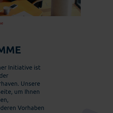
Einzelhandel
me
MME
 Initiative ist
der
rhaven. Unsere
Seite, um Ihnen
en,
nderen Vorhaben