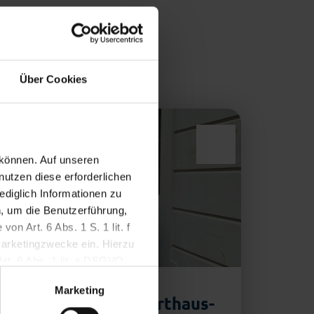
Über Cookies
 können. Auf unseren
nutzen diese erforderlichen
ediglich Informationen zu
, um die Benutzerführung,
n Art. 6 Abs. 1 S. 1 lit. f
Marketingzwecke ein. Hierzu
Art. 6 Abs. 1 lit. a DSGVO.
setzt werden, wenn Sie darin
Marketing
Bremerhavener Starthaus-
Vera