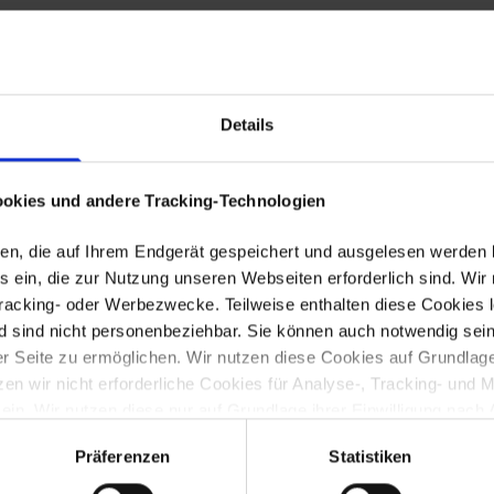
ER FÖRDERLANDSCHAFT
Details
okies und andere Tracking-Technologien
eien, die auf Ihrem Endgerät gespeichert und ausgelesen werden
 ein, die zur Nutzung unseren Webseiten erforderlich sind. Wir 
Tracking- oder Werbezwecke. Teilweise enthalten diese Cookies l
d sind nicht personenbeziehbar. Sie können auch notwendig sein
 Seite zu ermöglichen. Wir nutzen diese Cookies auf Grundlage vo
 wir nicht erforderliche Cookies für Analyse-, Tracking- und 
 ein. Wir nutzen diese nur auf Grundlage ihrer Einwilligung nach 
ichen (notwendigen) Cookies sowie der Cookies, die nur dann ge
Präferenzen
Statistiken
untenstehenden Tabelle entnehmen.
Neues Förderprogramm