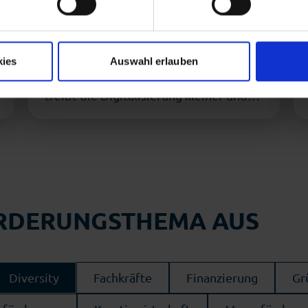
unterstützt Digitalisierung
n Sie in die beschriebenen Vorgänge ein. Sie können Ihre Einwillig
im Mittelstand
ormationen finden Sie in unserer Datenschutzerklärung.
kies
Auswahl erlauben
2. April 2026
Bis zu 17.000 Euro
Förderung ab 1. April 2026. Bremen
treibt die Digitalisierung kleiner und
mittlerer Unternehmen weiter …
ÖRDERUNGSTHEMA AUS
Diversity
Fachkräfte
Finanzierung
Gr