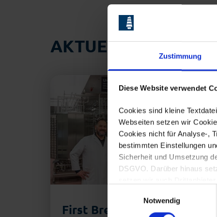
AKTUELLES AUS D
Zustimmung
Diese Website verwendet Co
Cookies sind kleine Textdat
Webseiten setzen wir Cookies
Cookies nicht für Analyse-, 
bestimmten Einstellungen un
Sicherheit und Umsetzung der
DSGVO. Darüber hinaus setzen
setzen wir auch Drittanbieter
Einwilligungsauswahl
Eine Übersicht der erforderl
Notwendig
einwilligen, können Sie der 
First Bremerhaven: Das