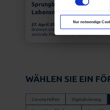
Sprungbrett in die
Mit Ihrer Einstellung willige
Lebensmittelindustrie
Zukunft widerrufen. Mehr Inf
Nur notwendige Coo
27. April 2026
Mit dem Food Land
Bremen entstand Ende 2024 eine
zentrale Plattform für Innovationen in
der Lebensmittelwirtschaft. Während
…
WÄHLEN SIE EIN F
Corona Hilfen
Digitalisierung