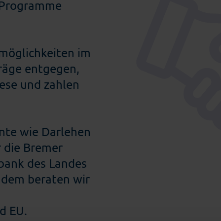
n Programme
rmöglichkeiten im
räge entgegen,
iese und zahlen
nte wie Darlehen
 die Bremer
bank des Landes
udem beraten wir
d EU.