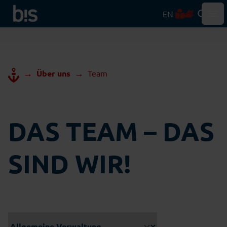
EN
Hau
→
→
Über uns
Team
DAS TEAM – DAS
SIND WIR!