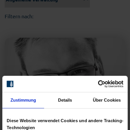
Filtern nach:
Malte
Lammert
Bereichsleiter Allgemeine Verwaltung
+49 (0) 471 9 46 46-855
lammert@bis-bremerhaven.de
Visitenkarte
Zustimmung
Details
Über Cookies
Diese Website verwendet Cookies und andere Tracking-
Technologien