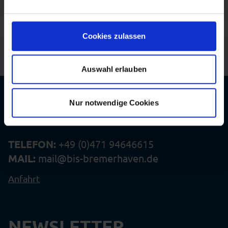
der untenstehenden Tabelle entnehmen.
Mit Ihrer Einstellung willigen Sie in die beschriebenen
Cookies zulassen
Vorgänge ein. Sie können Ihre Einwilligung mit Wirkung
für die Zukunft widerrufen. Mehr Informationen finden Sie
Auswahl erlauben
in unserer Datenschutzerklärung.
Nur notwendige Cookies
KONTAKT
Alexandra Schaffer
TELEFON:
+49 (0)471 94646615
MAIL:
mail@bis-bremerhaven.de
Anfahrt
NEWSLETTER