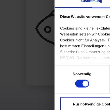
Zustimmung
Diese Website verwendet Co
Cookies sind kleine Textdat
Webseiten setzen wir Cookies
Cookies nicht für Analyse-, 
bestimmten Einstellungen un
Sicherheit und Umsetzung der
DSGVO. Darüber hinaus setzen
setzen wir auch Drittanbieter
Einwilligungsauswahl
Eine Übersicht der erforderl
Notwendig
einwilligen, können Sie der 
Mit Ihrer Einstellung willige
Zukunft widerrufen. Mehr Inf
Nur notwendige Coo