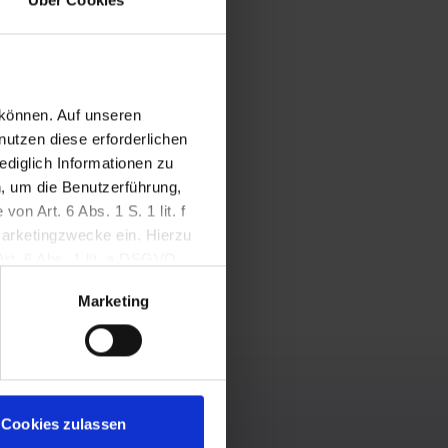
naden,
 können. Auf unseren
nutzen diese erforderlichen
ediglich Informationen zu
, um die Benutzerführung,
n Art. 6 Abs. 1 S. 1 lit. f
Marketingzwecke ein. Hierzu
Art. 6 Abs. 1 lit. a DSGVO.
setzt werden, wenn Sie darin
Marketing
ung mit Wirkung für die
Cookies zulassen