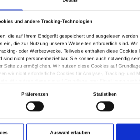
Frischfisch, Räucherfisch, TK-Fisch, Matjes/Mari
Einzelhandel
Feinkost, Meeresfrüchte
okies und andere Tracking-Technologien
Anschrift:
Maifischstraße 3-9
27572 Bremerhaven
eien, die auf Ihrem Endgerät gespeichert und ausgelesen werden
 ein, die zur Nutzung unseren Webseiten erforderlich sind. Wir 
Telefon:
Tracking- oder Werbezwecke. Teilweise enthalten diese Cookies l
+494711301
d sind nicht personenbeziehbar. Sie können auch notwendig sein
 Seite zu ermöglichen. Wir nutzen diese Cookies auf Grundlage vo
E-Mail:
 wir nicht erforderliche Cookies für Analyse-, Tracking- und 
info@deutschesee.de
 ein. Wir nutzen diese nur auf Grundlage ihrer Einwilligung nach 
www.deutschesee.de
ichen (notwendigen) Cookies sowie der Cookies, die nur dann ge
Präferenzen
Statistiken
untenstehenden Tabelle entnehmen.
Änderung vorschlagen
n Sie in die beschriebenen Vorgänge ein. Sie können Ihre Einwillig
ormationen finden Sie in unserer Datenschutzerklärung.
kies
Auswahl erlauben