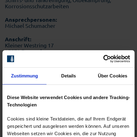
Korrosionsschutzarbeiten
Ansprechpersonen:
Michael Schumacher
Anschrift:
Kleiner Westring 17
27572 Bremerhaven
Telefon:
+4947173700
Zustimmung
Details
Über Cookies
E-Mail:
info@sunkimat.de
Diese Website verwendet Cookies und andere Tracking-
www.sunkimat.de
Technologien
Cookies sind kleine Textdateien, die auf Ihrem Endgerät
Änderung vorschlagen
gespeichert und ausgelesen werden können. Auf unseren
Webseiten setzen wir Cookies ein, die zur Nutzung