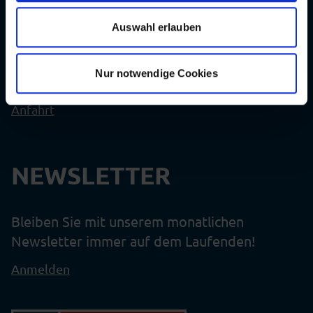
KONTAKT
für die Zukunft widerrufen. Mehr Informationen finden Sie
Auswahl erlauben
in unserer Datenschutzerklärung.
TELEFON:
+49 (0)471 94646615
Nur notwendige Cookies
MAIL:
mail@bis-bremerhaven.de
Anfahrt
NEWSLETTER
Bleiben Sie mit unserem monatlichen
Newsletter immer auf dem Laufenden!
Anmelden