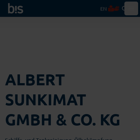
EN
Hau
ALBERT
SUNKIMAT
GMBH & CO. KG
Schiffs- und Tankreinigung, Ölbekämpfung,