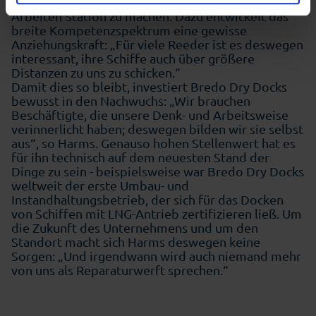
naheliegend, hier zu notwendigen technischen
Arbeiten Station zu machen. Dazu entwickelt das
breite Kompetenzspektrum eine gewisse
Anziehungskraft: „Für viele Reeder ist es deswegen
interessant, ihre Schiffe auch über größere
Distanzen zu uns zu schicken.“
Damit dies so bleibt, investiert Bredo Dry Docks
bewusst in den Nachwuchs: „Wir brauchen
Beschäftigte, die unsere Denk- und Arbeitsweise
verinnerlicht haben; deswegen bilden wir sie selbst
aus“, so Harms. Genauso hohen Stellenwert hat es
für ihn technisch auf dem neuesten Stand der
Dinge zu sein - beispielsweise war Bredo Dry Docks
weltweit der erste Umbau- und
Instandhaltungsbetrieb, der sich für das Docken
von Schiffen mit LNG-Antrieb zertifizieren ließ. Um
die Zukunft des Unternehmens und um den
Standort macht sich Harms deswegen keine
Sorgen: „Und irgendwann wird auch niemand mehr
von uns als Reparaturwerft sprechen.“