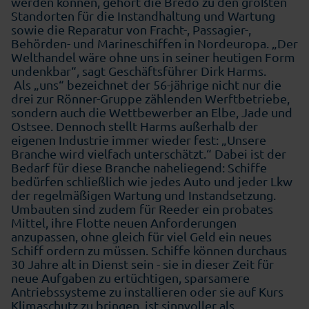
werden können, gehört die Bredo zu den größten
Standorten für die Instandhaltung und Wartung
sowie die Reparatur von Fracht-, Passagier-,
Behörden- und Marineschiffen in Nordeuropa. „Der
Welthandel wäre ohne uns in seiner heutigen Form
undenkbar“, sagt Geschäftsführer Dirk Harms.
Als „uns“ bezeichnet der 56-jährige nicht nur die
drei zur Rönner-Gruppe zählenden Werftbetriebe,
sondern auch die Wettbewerber an Elbe, Jade und
Ostsee. Dennoch stellt Harms außerhalb der
eigenen Industrie immer wieder fest: „Unsere
Branche wird vielfach unterschätzt.“ Dabei ist der
Bedarf für diese Branche naheliegend: Schiffe
bedürfen schließlich wie jedes Auto und jeder Lkw
der regelmäßigen Wartung und Instandsetzung.
Umbauten sind zudem für Reeder ein probates
Mittel, ihre Flotte neuen Anforderungen
anzupassen, ohne gleich für viel Geld ein neues
Schiff ordern zu müssen. Schiffe können durchaus
30 Jahre alt in Dienst sein - sie in dieser Zeit für
neue Aufgaben zu ertüchtigen, sparsamere
Antriebssysteme zu installieren oder sie auf Kurs
Klimaschutz zu bringen, ist sinnvoller als