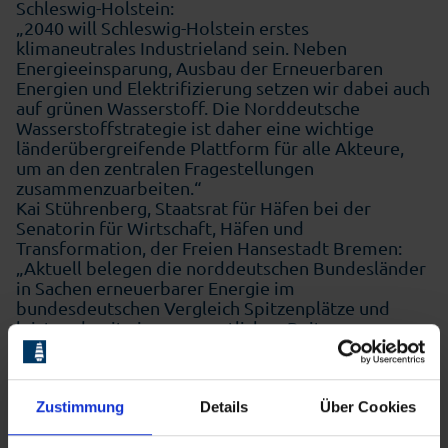
Schleswig-Holstein:
„2040 will Schleswig-Holstein erstes
klimaneutrales Industrieland sein. Neben
Energieeinsparung, Ausbau der Erneuerbaren
Energien und Elektrifizierung setzen wir dabei auch
auf grünen Wasserstoff. Die Norddeutsche
Wasserstoffstrategie ist daher eine wichtige
länderübergreifende Plattform für alle Akteure,
um an den zentralen Fragestellungen
zusammenzuarbeiten.“
Kai Stührenberg, Staatsrat für Häfen bei der
Senatorin für Wirtschaft, Häfen und
Transformation, der Freien Hansestadt Bremen:
„Aktuell belegen die norddeutschen Bundesländer
in Sachen erneuerbarer Energie im
bundesdeutschen Vergleich Spitzenplätze und
leisten damit einen wesentlichen Beitrag zur
Dekarbonisierung. Mit grünem Wasserstoff als
Energieträger der Zukunft hat der Norden
Deutschlands als Offshore Standort die einmalige
Chance, die zentrale Rolle in der Energiewende zu
Zustimmung
Details
Über Cookies
übernehmen. Das Land Bremen nimmt das Thema
Wasserstoff bereits sehr ernst und verfolgt über