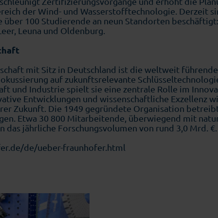
schleunigt Zertifizierungsvorgänge und erhöht die Pla
ich der Wind- und Wasserstofftechnologie. Derzeit si
e über 100 Studierende an neun Standorten beschäftigt
eer, Leuna und Oldenburg.
chaft
schaft mit Sitz in Deutschland ist die weltweit führen
Fokussierung auf zukunftsrelevante Schlüsseltechnolog
aft und Industrie spielt sie eine zentrale Rolle im Inno
ative Entwicklungen und wissenschaftliche Exzellenz wi
rer Zukunft. Die 1949 gegründete Organisation betreibt
gen. Etwa 30 800 Mitarbeitende, überwiegend mit natur
n das jährliche Forschungsvolumen von rund 3,0 Mrd. €. 
er.de/de/ueber-fraunhofer.html