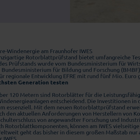
ore-Windenergie am Fraunhofer IWES
nzigartige Rotorblattprüfstand bietet umfangreiche Te
des Prüfstands wurde vom Bundesministerium für Wirt
m Bundesministerium für Bildung und Forschung (BMB
r regionale Entwicklung EFRE mit rund fünf Mio. Euro 
chsten Generation testen
ber 120 Metern sind Rotorblätter für die Leistungsfähigk
indenergieanlagen entscheidend. Die Investitionen in d
m essenziell. Mit dem neuen Rotorblattprüfstand erwei
sich den aktuellen Anforderungen von Herstellern von
Schulterschluss von angewandter Forschung und Industri
ch Rotorblattkomponenten, können am IWES vielseitige 
eltweit geht das bisher in diesem großen Maßstab nur
r IWES.