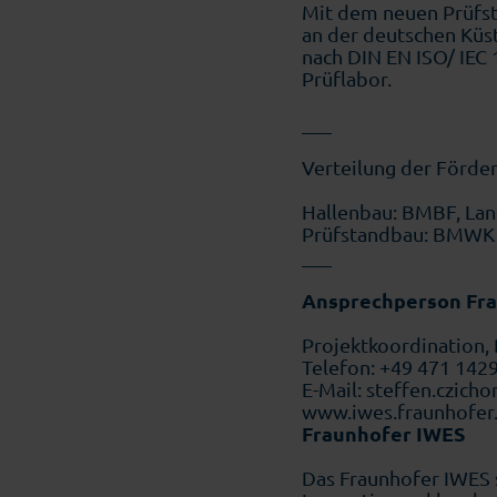
Mit dem neuen Prüfsta
an der deutschen Küst
nach DIN EN ISO/ IEC 
Prüflabor.
___
Verteilung der Förder
Hallenbau: BMBF, La
Prüfstandbau: BMWK 
___
Ansprechperson Fra
Projektkoordination, 
Telefon: +49 471 142
E-Mail: steffen.czich
www.iwes.fraunhofer
Fraunhofer IWES
Das Fraunhofer IWES s