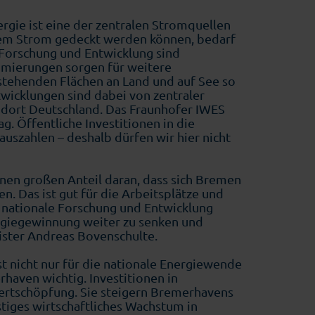
gie ist eine der zentralen Stromquellen
ünem Strom gedeckt werden können, bedarf
Forschung und Entwicklung sind
imierungen sorgen für weitere
stehenden Flächen an Land und auf See so
twicklungen sind dabei von zentraler
dort Deutschland. Das Fraunhofer IWES
g. Öffentliche Investitionen in die
uszahlen – deshalb dürfen wir hier nicht
nen großen Anteil daran, dass sich Bremen
. Das ist gut für die Arbeitsplätze und
ie nationale Forschung und Entwicklung
nergiegewinnung weiter zu senken und
ister Andreas Bovenschulte.
t nicht nur für die nationale Energiewende
rhaven wichtig. Investitionen in
Wertschöpfung. Sie steigern Bremerhavens
istiges wirtschaftliches Wachstum in