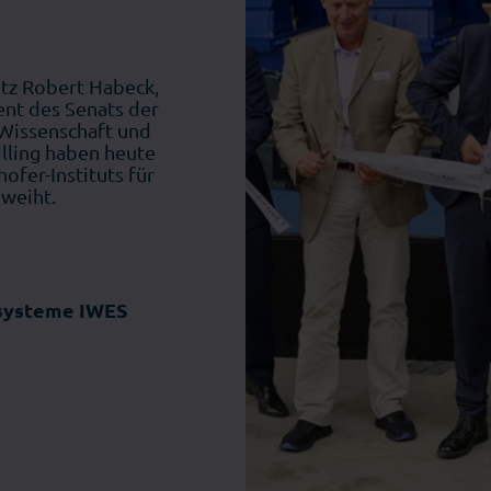
Einzelhandel
utz Robert Habeck,
ent des Senats der
 Wissenschaft und
lling haben heute
fer-Instituts für
weiht.
esysteme IWES