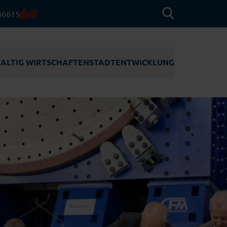
46615
ALTIG WIRTSCHAFTEN
STADT­ENTWICKLUNG
ACHHALTIG
STADTENTWICKLUNG
IRTSCHAFTEN
WERFTQUARTIER
Tourismus
UNEDELTA
ENTWICKLUNGSGEBIET
RÜNDUNGSZENTRUM
RUDLOFFSTRASSE
INDENERGIE
SCHULNEUBAUTEN
Erneuerbare Energien
aft
NNOSEGLER
INNENSTADT
OCIAL
Maritime Technologien
NTREPRENEURSHIP
ASSERSTOFF