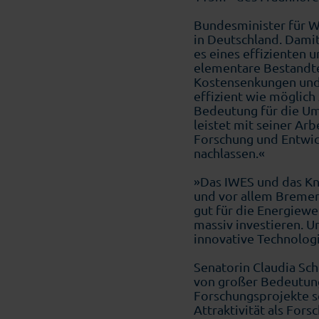
Bundesminister für W
in Deutschland. Dami
es eines effizienten
elementare Bestandte
Kostensenkungen und 
effizient wie möglich
Bedeutung für die Um
leistet mit seiner Ar
Forschung und Entwick
nachlassen.«
»Das IWES und das Kn
und vor allem Bremerh
gut für die Energiewe
massiv investieren. U
innovative Technolog
Senatorin Claudia Sch
von großer Bedeutung,
Forschungsprojekte s
Attraktivität als For