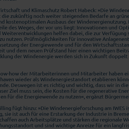
irtschaft und Klimaschutz Robert Habeck: »Die Windener
t die zukünftig noch weiter steigenden Bedarfe an gr
 und kostenoptimalen Ausbaus der Windenergienutzung. 
ile des Weges, der vor uns liegt: Innovationen und Opt
Weiterentwicklungen helfen dabei, die zur Verfügung 
 zu nutzen. Prüfmöglichkeiten für innovative Anlagenen
setzung der Energiewende und für den Wirtschaftsstan
beit und dem neuen Prüfstand hier einen wichtigen Beitra
lung der Windenergie werden sich in Zukunft doppelt a
ow-how der Mitarbeiterinnen und Mitarbeiter haben ei
aven wieder als Windenergiestandort etablieren können
nde. Deswegen ist es richtig und wichtig, dass wir in d
nser Ziel muss sein, die Kosten für die regenerative E
ien für die Energiewende zu nutzen«, ergänzt Bürgerme
illing fügt hinzu: »Die Windenergieforschung am IWES is
 sie ist auch für eine Erstarkung der Industrie in Breme
chaffen auch Arbeitsplätze und stärken die regionale 
schungsstandort und sind wichtige Anreize für ein langfr