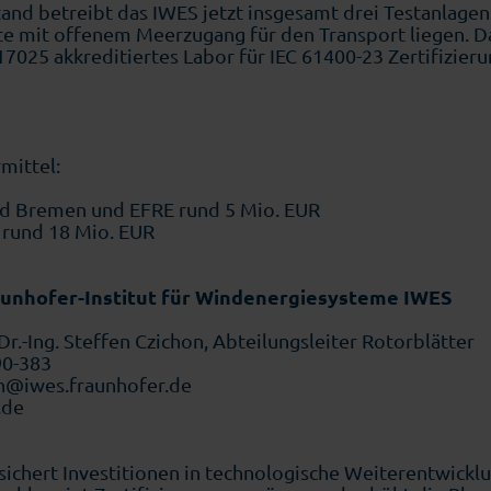
nd betreibt das IWES jetzt insgesamt drei Testanlagen f
e mit offenem Meerzugang für den Transport liegen. Da
17025 akkreditiertes Labor für IEC 61400-23 Zertifizie
mittel:
nd Bremen und EFRE rund 5 Mio. EUR
rund 18 Mio. EUR
unhofer-Institut für Windenergiesysteme IWES
Dr.-Ing. Steffen Czichon, Abteilungsleiter Rotorblätter
90-383
on@iwes.fraunhofer.de
.de
ichert Investitionen in technologische Weiterentwicklu