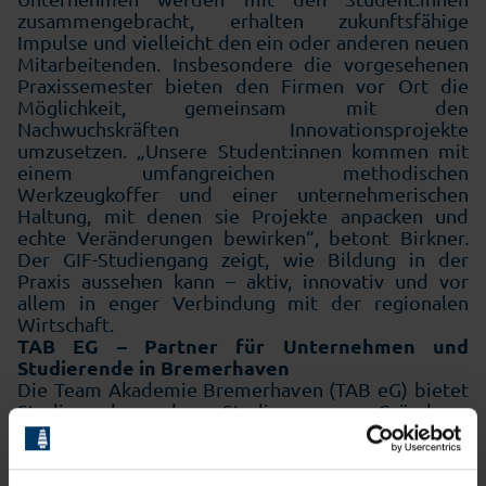
zusammengebracht, erhalten zukunftsfähige
Impulse und vielleicht den ein oder anderen neuen
Mitarbeitenden. Insbesondere die vorgesehenen
Praxissemester bieten den Firmen vor Ort die
Möglichkeit, gemeinsam mit den
Nachwuchskräften Innovationsprojekte
umzusetzen. „Unsere Student:innen kommen mit
einem umfangreichen methodischen
Werkzeugkoffer und einer unternehmerischen
Haltung, mit denen sie Projekte anpacken und
echte Veränderungen bewirken“, betont Birkner.
Der GIF-Studiengang zeigt, wie Bildung in der
Praxis aussehen kann – aktiv, innovativ und vor
allem in enger Verbindung mit der regionalen
Wirtschaft.
TAB EG – Partner für Unternehmen und
Studierende in Bremerhaven
Die Team Akademie Bremerhaven (TAB eG) bietet
Studierenden des Studiengangs „Gründung,
Innovation, Führung" (GIF) an der Hochschule
Bremerhaven eine Plattform zur Umsetzung
unternehmerischer Projekte. Durch das