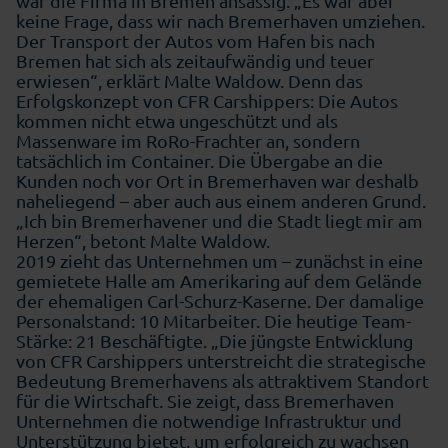
war die Firma in Bremen ansässig. „Es war aber
keine Frage, dass wir nach Bremerhaven umziehen.
Der Transport der Autos vom Hafen bis nach
Bremen hat sich als zeitaufwändig und teuer
erwiesen“, erklärt Malte Waldow. Denn das
Erfolgskonzept von CFR Carshippers: Die Autos
kommen nicht etwa ungeschützt und als
Massenware im RoRo-Frachter an, sondern
tatsächlich im Container. Die Übergabe an die
Kunden noch vor Ort in Bremerhaven war deshalb
naheliegend – aber auch aus einem anderen Grund.
„Ich bin Bremerhavener und die Stadt liegt mir am
Herzen“, betont Malte Waldow.
2019 zieht das Unternehmen um – zunächst in eine
gemietete Halle am Amerikaring auf dem Gelände
der ehemaligen Carl-Schurz-Kaserne. Der damalige
Personalstand: 10 Mitarbeiter. Die heutige Team-
Stärke: 21 Beschäftigte. „Die jüngste Entwicklung
von CFR Carshippers unterstreicht die strategische
Bedeutung Bremerhavens als attraktivem Standort
für die Wirtschaft. Sie zeigt, dass Bremerhaven
Unternehmen die notwendige Infrastruktur und
Unterstützung bietet, um erfolgreich zu wachsen