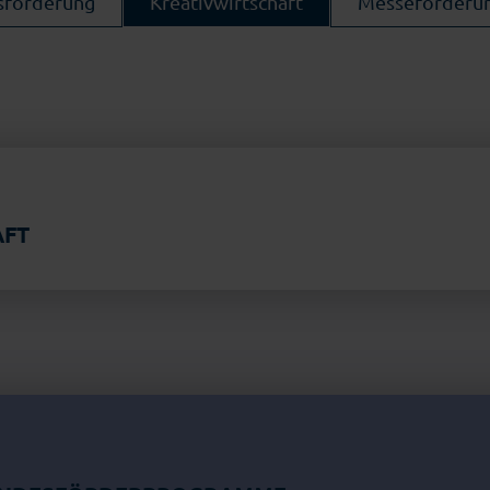
nsförderung
Kreativwirtschaft
Messeförderu
AFT