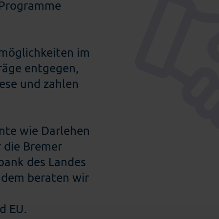
n Programme
rmöglichkeiten im
räge entgegen,
iese und zahlen
nte wie Darlehen
 die Bremer
bank des Landes
udem beraten wir
d EU.