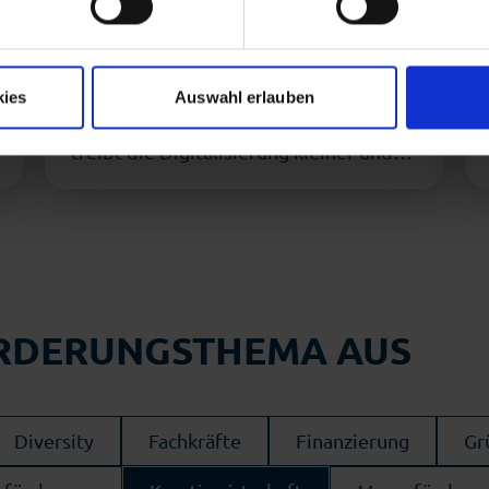
unterstützt Digitalisierung
n Sie in die beschriebenen Vorgänge ein. Sie können Ihre Einwillig
im Mittelstand
ormationen finden Sie in unserer Datenschutzerklärung.
kies
Auswahl erlauben
2. April 2026
Bis zu 17.000 Euro
Förderung ab 1. April 2026. Bremen
treibt die Digitalisierung kleiner und
mittlerer Unternehmen weiter …
ÖRDERUNGSTHEMA AUS
Diversity
Fachkräfte
Finanzierung
Gr