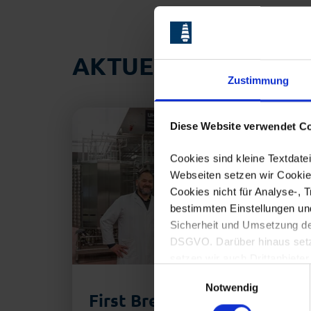
AKTUELLES AUS D
Zustimmung
Diese Website verwendet Co
Cookies sind kleine Textdat
Webseiten setzen wir Cookies
Cookies nicht für Analyse-, 
bestimmten Einstellungen un
Sicherheit und Umsetzung der
DSGVO. Darüber hinaus setzen
setzen wir auch Drittanbieter
Einwilligungsauswahl
Eine Übersicht der erforderl
Notwendig
einwilligen, können Sie der 
First Bremerhaven: Das