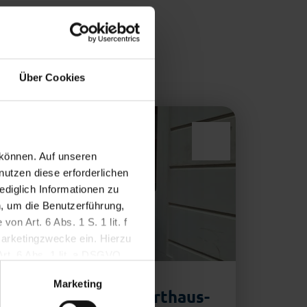
Über Cookies
 können. Auf unseren
nutzen diese erforderlichen
ediglich Informationen zu
, um die Benutzerführung,
n Art. 6 Abs. 1 S. 1 lit. f
Marketingzwecke ein. Hierzu
Art. 6 Abs. 1 lit. a DSGVO.
setzt werden, wenn Sie darin
Marketing
Bremerhavener Starthaus-
Vera