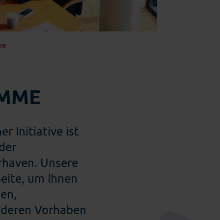
Einzelhandel
me
MME
 Initiative ist
der
rhaven. Unsere
Seite, um Ihnen
en,
nderen Vorhaben