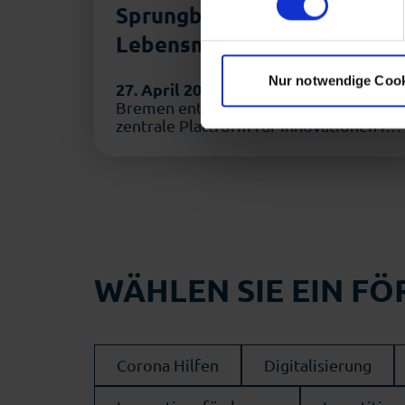
Sprungbrett in die
Mit Ihrer Einstellung willige
Lebensmittelindustrie
Zukunft widerrufen. Mehr Inf
Nur notwendige Coo
27. April 2026
Mit dem Food Land
Bremen entstand Ende 2024 eine
zentrale Plattform für Innovationen in
der Lebensmittelwirtschaft. Während
…
WÄHLEN SIE EIN F
Corona Hilfen
Digitalisierung