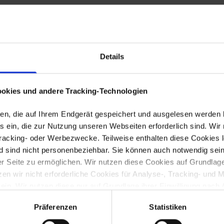
ER FÖRDERLANDSCHAFT
Details
okies und andere Tracking-Technologien
eien, die auf Ihrem Endgerät gespeichert und ausgelesen werden
 ein, die zur Nutzung unseren Webseiten erforderlich sind. Wir 
Tracking- oder Werbezwecke. Teilweise enthalten diese Cookies l
d sind nicht personenbeziehbar. Sie können auch notwendig sein
 Seite zu ermöglichen. Wir nutzen diese Cookies auf Grundlage vo
 wir nicht erforderliche Cookies für Analyse-, Tracking- und 
 ein. Wir nutzen diese nur auf Grundlage ihrer Einwilligung nach 
ichen (notwendigen) Cookies sowie der Cookies, die nur dann ge
Präferenzen
Statistiken
untenstehenden Tabelle entnehmen.
Neues Förderprogramm