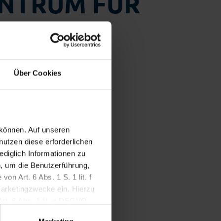
NTRUM FÜR
HUNG
Über Cookies
urforschung
 können. Auf unseren
nutzen diese erforderlichen
ediglich Informationen zu
, um die Benutzerführung,
n Art. 6 Abs. 1 S. 1 lit. f
Marketingzwecke ein. Hierzu
Art. 6 Abs. 1 lit. a DSGVO.
setzt werden, wenn Sie darin