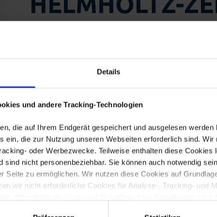
HELMHOLTZ-ZE
Retail industry
POLAR- UND
MEERESFORSC
Details
Centre for Aquaculture Research
okies und andere Tracking-Technologien
Head of Aquaculture Research Group
Knowledge and Technology Transfer | Aquakult
eien, die auf Ihrem Endgerät gespeichert und ausgelesen werden
Ansprechpersonen:
 ein, die zur Nutzung unseren Webseiten erforderlich sind. Wir 
Herr Dr. Matthew James Slater
Tracking- oder Werbezwecke. Teilweise enthalten diese Cookies l
d sind nicht personenbeziehbar. Sie können auch notwendig sein
Anschrift:
 Seite zu ermöglichen. Wir nutzen diese Cookies auf Grundlage vo
Bussestr. 27
 wir nicht erforderliche Cookies für Analyse-, Tracking- und 
27570 Bremerhaven
 ein. Wir nutzen diese nur auf Grundlage ihrer Einwilligung nach 
Telefon:
ichen (notwendigen) Cookies sowie der Cookies, die nur dann ge