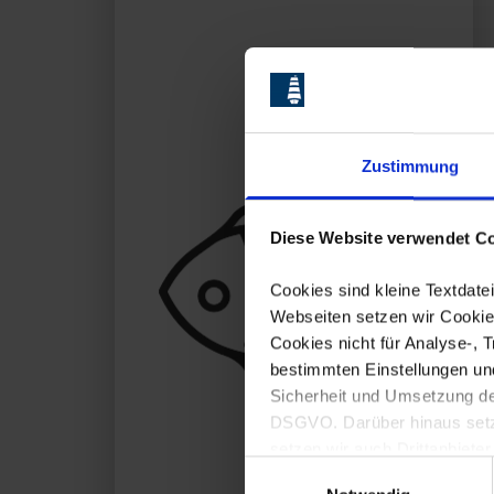
Zustimmung
Diese Website verwendet Co
Cookies sind kleine Textdat
Webseiten setzen wir Cookies
Cookies nicht für Analyse-, 
bestimmten Einstellungen un
Sicherheit und Umsetzung der
DSGVO. Darüber hinaus setzen
setzen wir auch Drittanbieter
Einwilligungsauswahl
Eine Übersicht der erforderl