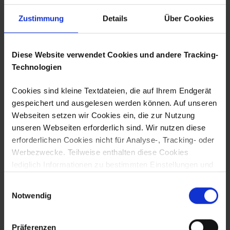
Die mit Sternchen gekennzeichneten Daten sind
Zustimmung
Details
Über Cookies
Pflichtangaben.
Ich habe die
Datenschutzrichtlinien
gelesen
Diese Website verwendet Cookies und andere Tracking-
und akzeptiert.
Technologien
Ich will den Newsletter der BIS Bremerhavener
Cookies sind kleine Textdateien, die auf Ihrem Endgerät
Gesellschaft für Investitionsförderung und
gespeichert und ausgelesen werden können. Auf unseren
Stadtentwicklung mbH erhalten.
Webseiten setzen wir Cookies ein, die zur Nutzung
unseren Webseiten erforderlich sind. Wir nutzen diese
Absenden
erforderlichen Cookies nicht für Analyse-, Tracking- oder
Werbezwecke. Teilweise enthalten diese Cookies
lediglich Informationen zu bestimmten Einstellungen und
sind nicht personenbeziehbar. Sie können auch
Einwilligungsauswahl
notwendig sein, um die Benutzerführung, Sicherheit und
Notwendig
Umsetzung der Seite zu ermöglichen. Wir nutzen diese
Cookies auf Grundlage von Art. 6 Abs. 1 S. 1 lit. f
DSGVO. Darüber hinaus setzen wir nicht erforderliche
Präferenzen