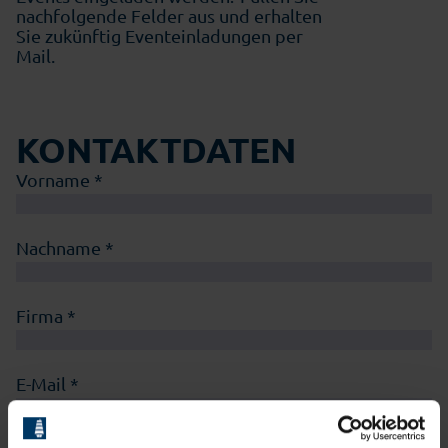
nachfolgende Felder aus und erhalten
Sie zukünftig Eventeinladungen per
Mail.
KONTAKTDATEN
Vorname *
Nachname *
Firma *
E-Mail *