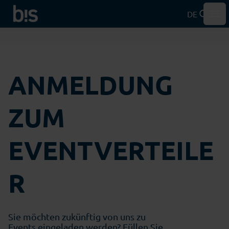
DE
Hau
ANMELDUNG
ZUM
EVENTVERTEILE
R
Sie möchten zukünftig von uns zu
Events eingeladen werden? Füllen Sie