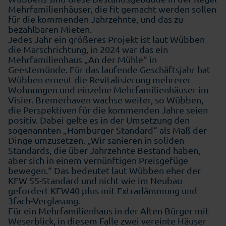
Mehrfamilienhäuser, die fit gemacht werden sollen
für die kommenden Jahrzehnte, und das zu
bezahlbaren Mieten.
Jedes Jahr ein größeres Projekt ist laut Wübben
die Marschrichtung, in 2024 war das ein
Mehrfamilienhaus „An der Mühle“ in
Geestemünde. Für das laufende Geschäftsjahr hat
Wübben erneut die Revitalisierung mehrerer
Wohnungen und einzelne Mehrfamilienhäuser im
Visier. Bremerhaven wachse weiter, so Wübben,
die Perspektiven für die kommenden Jahre seien
positiv. Dabei gelte es in der Umsetzung den
sogenannten „Hamburger Standard“ als Maß der
Dinge umzusetzen. „Wir sanieren in soliden
Standards, die über Jahrzehnte Bestand haben,
aber sich in einem vernünftigen Preisgefüge
bewegen.“ Das bedeutet laut Wübben eher der
KFW 55-Standard und nicht wie im Neubau
gefordert KFW40 plus mit Extradämmung und
3fach-Verglasung.
Für ein Mehrfamilienhaus in der Alten Bürger mit
Weserblick, in diesem Falle zwei vereinte Häuser