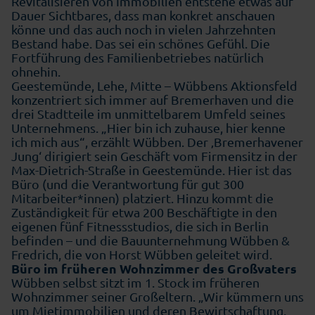
Revitalisieren von Immobilien entstehe etwas auf
Dauer Sichtbares, dass man konkret anschauen
könne und das auch noch in vielen Jahrzehnten
Bestand habe. Das sei ein schönes Gefühl. Die
Fortführung des Familienbetriebes natürlich
ohnehin.
Geestemünde, Lehe, Mitte – Wübbens Aktionsfeld
konzentriert sich immer auf Bremerhaven und die
drei Stadtteile im unmittelbarem Umfeld seines
Unternehmens. „Hier bin ich zuhause, hier kenne
ich mich aus“, erzählt Wübben. Der ‚Bremerhavener
Jung‘ dirigiert sein Geschäft vom Firmensitz in der
Max-Dietrich-Straße in Geestemünde. Hier ist das
Büro (und die Verantwortung für gut 300
Mitarbeiter*innen) platziert. Hinzu kommt die
Zuständigkeit für etwa 200 Beschäftigte in den
eigenen fünf Fitnessstudios, die sich in Berlin
befinden – und die Bauunternehmung Wübben &
Fredrich, die von Horst Wübben geleitet wird.
Büro im früheren Wohnzimmer des Großvaters
Wübben selbst sitzt im 1. Stock im früheren
Wohnzimmer seiner Großeltern. „Wir kümmern uns
um Mietimmobilien und deren Bewirtschaftung,