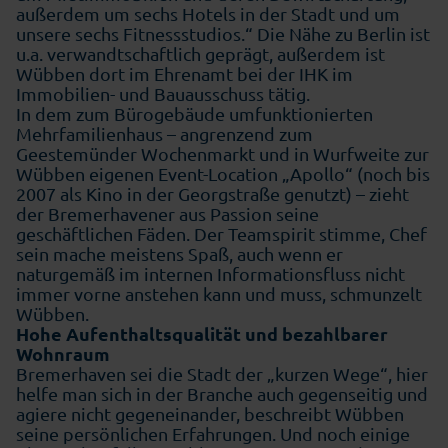
außerdem um sechs Hotels in der Stadt und um
unsere sechs Fitnessstudios.“ Die Nähe zu Berlin ist
u.a. verwandtschaftlich geprägt, außerdem ist
Wübben dort im Ehrenamt bei der IHK im
Immobilien- und Bauausschuss tätig.
In dem zum Bürogebäude umfunktionierten
Mehrfamilienhaus – angrenzend zum
Geestemünder Wochenmarkt und in Wurfweite zur
Wübben eigenen Event-Location „Apollo“ (noch bis
2007 als Kino in der Georgstraße genutzt) – zieht
der Bremerhavener aus Passion seine
geschäftlichen Fäden. Der Teamspirit stimme, Chef
sein mache meistens Spaß, auch wenn er
naturgemäß im internen Informationsfluss nicht
immer vorne anstehen kann und muss, schmunzelt
Wübben.
Hohe Aufenthaltsqualität und bezahlbarer
Wohnraum
Bremerhaven sei die Stadt der „kurzen Wege“, hier
helfe man sich in der Branche auch gegenseitig und
agiere nicht gegeneinander, beschreibt Wübben
seine persönlichen Erfahrungen. Und noch einige