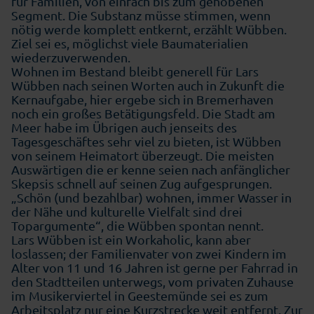
für Familien, von einfach bis zum gehobenen
Segment. Die Substanz müsse stimmen, wenn
nötig werde komplett entkernt, erzählt Wübben.
Ziel sei es, möglichst viele Baumaterialien
wiederzuverwenden.
Wohnen im Bestand bleibt generell für Lars
Wübben nach seinen Worten auch in Zukunft die
Kernaufgabe, hier ergebe sich in Bremerhaven
noch ein großes Betätigungsfeld. Die Stadt am
Meer habe im Übrigen auch jenseits des
Tagesgeschäftes sehr viel zu bieten, ist Wübben
von seinem Heimatort überzeugt. Die meisten
Auswärtigen die er kenne seien nach anfänglicher
Skepsis schnell auf seinen Zug aufgesprungen.
„Schön (und bezahlbar) wohnen, immer Wasser in
der Nähe und kulturelle Vielfalt sind drei
Topargumente“, die Wübben spontan nennt.
Lars Wübben ist ein Workaholic, kann aber
loslassen; der Familienvater von zwei Kindern im
Alter von 11 und 16 Jahren ist gerne per Fahrrad in
den Stadtteilen unterwegs, vom privaten Zuhause
im Musikerviertel in Geestemünde sei es zum
Arbeitsplatz nur eine Kurzstrecke weit entfernt. Zur